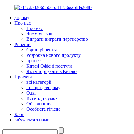
додому
Про нас
Про нас
Чому Velison
Виграти виграти партнерство
Рішення
Єдині рішення
Розробка нового продукту
процес
Китай Офісні послуги
Як імпортувати з Китаю
Проекти
всі категорії
Товари для дому
Одяг
Всі види сумок
Обладнання
Особиста гігієна
Блог
Зв'яжіться з нами