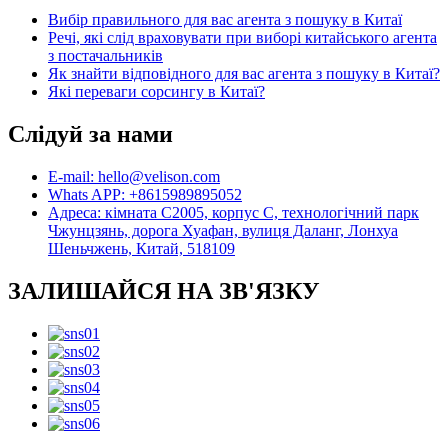
Вибір правильного для вас агента з пошуку в Китаї
Речі, які слід враховувати при виборі китайського агента
з постачальників
Як знайти відповідного для вас агента з пошуку в Китаї?
Які переваги сорсингу в Китаї?
Слідуй за нами
E-mail: hello@velison.com
Whats APP: +8615989895052
Адреса: кімната C2005, корпус C, технологічний парк
Чжунцзянь, дорога Хуафан, вулиця Даланг, Лонхуа
Шеньчжень, Китай, 518109
ЗАЛИШАЙСЯ НА ЗВ'ЯЗКУ