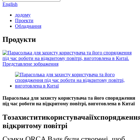
English
додому
Проекти
Обладнання
Продукти
Парасолька для захисту користувача та його спорядження
під час роботи на відкритому повітрі, виготовлена ​​в Китаї
T
о
захистити
користувача
і
їх
спорядженн
відкритому повітрі
Сумки ORCA Bags були створені, щоб