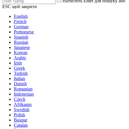
Натисніть Enter для пошуку або
ESC щоб закрити
English
French
German
Portuguese
Spanish
Russian
Japanese
Korean
Arabic
Irish
Greek
Turkish
Italian
Danish
Romanian
Indonesian
Czech
Afrikaans
Swedish
Polish
Basque
Catalan