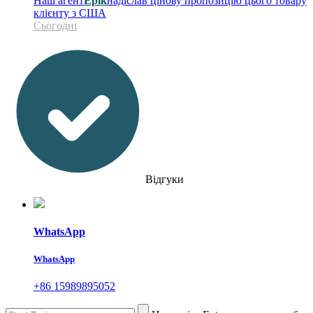
Наш агент
Ерік
надіслав цінову пропозицію цього товару
клієнту з США
Сьогодні
Відгуки
WhatsApp
WhatsApp
+86 15989895052