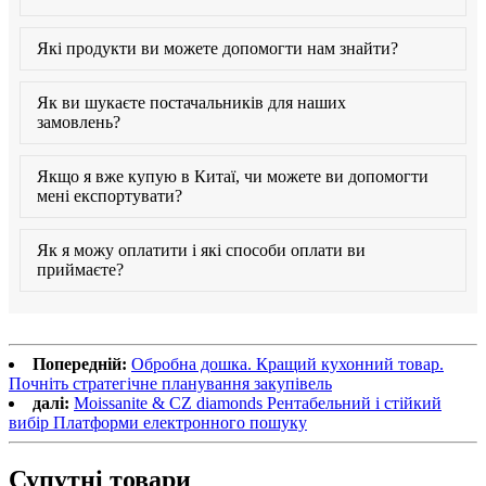
Які продукти ви можете допомогти нам знайти?
Як ви шукаєте постачальників для наших
замовлень?
Якщо я вже купую в Китаї, чи можете ви допомогти
мені експортувати?
Як я можу оплатити і які способи оплати ви
приймаєте?
Попередній:
Обробна дошка. Кращий кухонний товар.
Почніть стратегічне планування закупівель
далі:
Moissanite & CZ diamonds Рентабельний і стійкий
вибір Платформи електронного пошуку
Супутні товари