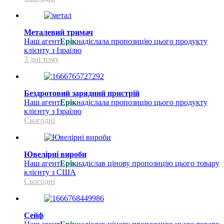
Металевий тримач
Наш агент
Ерік
надіслала пропозицію цього продукту
клієнту з Ізраїлю
3 дні тому
Бездротовий зарядний пристрій
Наш агент
Ерік
надіслала пропозицію цього продукту
клієнту з Ізраїлю
Сьогодні
Ювелірні вироби
Наш агент
Ерік
надіслав цінову пропозицію цього товару
клієнту з США
Сьогодні
Сейф