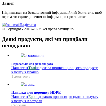
Запит
Підпишіться на безкоштовний інформаційний бюлетень, щоб
отримати єдине рішення та інформацію про знижки
Надіслати
© Copyright - 2010-2022: Усі права захищено.
Деякі продукти, які ми придбали
нещодавно
Парасолька для фотоапарата
Наш агент
Тоні
надіслала пропозицію цього продукту
клієнту з Ізраїлю
1 день тому
Пляшка для порошку HDPE
Наш агент
Ерік
відправив пропозицію цього продукту
клієнту з Австралії
Сьогодні