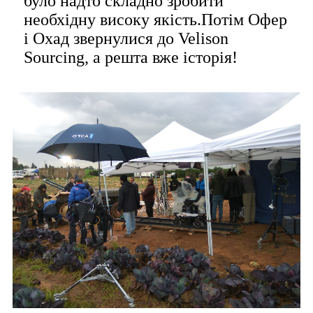
було надто складно зробити
необхідну високу якість.Потім Офер
і Охад звернулися до Velison
Sourcing, а решта вже історія!