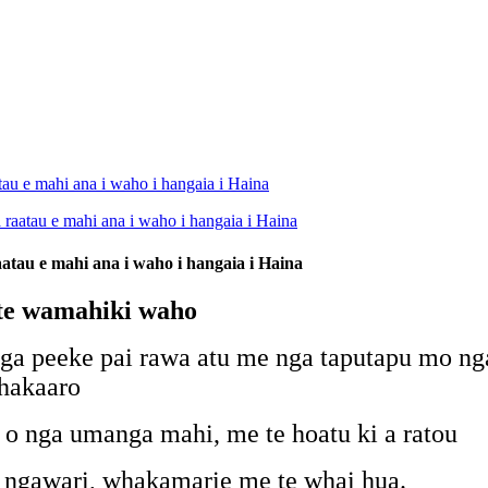
atau e mahi ana i waho i hangaia i Haina
 te wa
mahi
ki waho
nga peeke pai rawa atu me nga taputapu mo n
whakaaro
 o nga umanga mahi, me te hoatu ki a ratou
hi, ngawari, whakamarie me te whai hua.