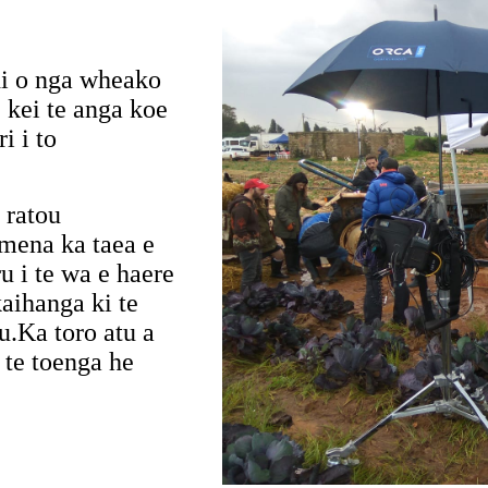
ahi o nga wheako
, kei te anga koe
i i to
 ratou
mena ka taea e
u i te wa e haere
aihanga ki te
ou.Ka toro atu a
 te toenga he