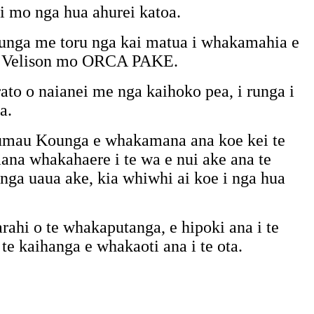
i mo nga hua ahurei katoa.
ounga me toru nga kai matua i whakamahia e
a Velison mo ORCA PAKE.
ato o naianei me nga kaihoko pea, i runga i
a.
mau Kounga e whakamana ana koe kei te
mana whakahaere i te wa e nui ake ana te
nga uaua ake, kia whiwhi ai koe i nga hua
ahi o te whakaputanga, e hipoki ana i te
te kaihanga e whakaoti ana i te ota.