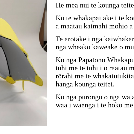
He mea nui te kounga teite
Ko te whakapai ake i te k
a maatau kaimahi mohio 
Te arotake i nga kaiwhakar
nga wheako kaweake o mu
Ko nga Papatono Whakapu
tuhi me te tuhi i o raatau 
rōrahi me te whakatutukita
hanga kounga teitei.
Ko nga purongo o nga wa ar
waa i waenga i te hoko me 