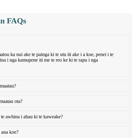
in FAQs
ou ka nui ake te painga ki te utu iti ake i a koe, penei i te
na i nga kamupene iti me te reo ke ki te rapu i nga
 maatau?
maatau ota?
 te awhina i ahau ki te kaweake?
 ana koe?