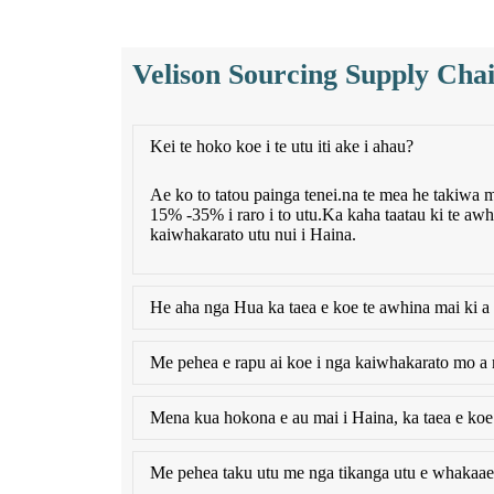
Velison Sourcing Supply Cha
Kei te hoko koe i te utu iti ake i ahau?
Ae ko to tatou painga tenei.na te mea he takiwa mat
15% -35% i raro i to utu.Ka kaha taatau ki te awhi
kaiwhakarato utu nui i Haina.
He aha nga Hua ka taea e koe te awhina mai ki a
Me pehea e rapu ai koe i nga kaiwhakarato mo a 
Mena kua hokona e au mai i Haina, ka taea e koe
Me pehea taku utu me nga tikanga utu e whakaae