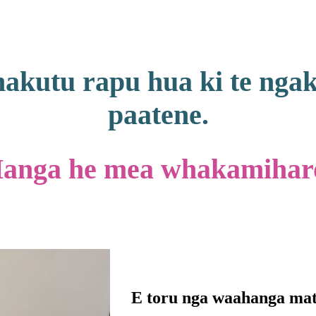
makutu rapu hua ki te ngak
paatene.
anga he mea whakamihar
E toru nga waahanga mat