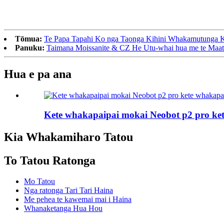
Tōmua:
Te Papa Tapahi Ko nga Taonga Kihini Whakamutunga Ka
Panuku:
Taimana Moissanite & CZ He Utu-whai hua me te Maa
Hua e pa ana
Kete whakapaipai mokai Neobot p2 pro ket
Kia Whakamiharo Tatou
To Tatou Ratonga
Mo Tatou
Nga ratonga Tari Tari Haina
Me pehea te kawemai mai i Haina
Whanaketanga Hua Hou