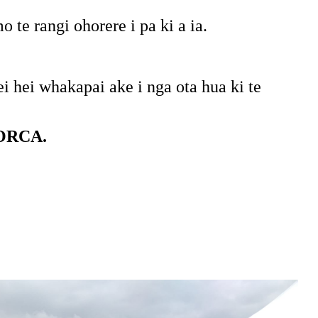
te rangi ohorere i pa ki a ia.
 hei whakapai ake i nga ota hua ki te
 ORCA
.