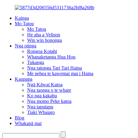
Kainga
Mo Tatou
Mo Tatou
He aha a Velison
Win win hononga
Nga otinga
Rongoa Kotahi
Whanaketanga Hua Hou
Tukanga
Nga ratonga Tari Tari Haina
Me pehea te kawemai mai i Haina
Kaupapa
Ngā Kāwai Katoa
Nga taonga o te whare
Ko nga kakahu
Nga momo Peke katoa
Nga taputapu
Tiaki Whaiaro
Blog
Whakapā mai