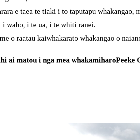
a e taea te tiaki i to taputapu whakangao, mo 
 waho, i te ua, i te whiti ranei.
 me o raatau kaiwhakarato whakangao o naianei
mahi ai matou i nga mea whakamiharo
Peeke