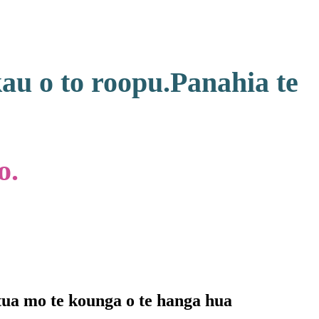
au o to roopu.Panahia te
o.
ua mo te kounga o te hanga hua