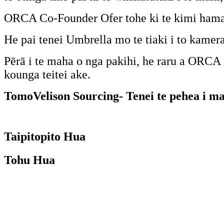
ORCA Co-Founder Ofer tohe ki te kimi hamarar
He pai tenei Umbrella mo te tiaki i to kamera i
Pērā i te maha o nga pakihi, he raru a ORCA
kounga teitei ake.
Tomo
Velison Sourcing
- Tenei te pehea i 
Taipitopito Hua
Tohu Hua