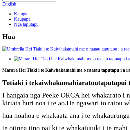
English
Kainga
Kaupapa
Nga taputapu
Hua
Marara Hei Tiaki i te Kaiwhakamahi me o raatau taputapu i a ra
T
o
tiaki i te
kaiwhakamahi
a
ratou
taputapu
i
I hangaia nga Peeke ORCA hei whakarato i 
kiriata huri noa i te ao.He ngawari to ratou 
hua hoahoa e whakaata ana i te whakaurunga
te otinga tino pai ki te whakatutuki i te ma