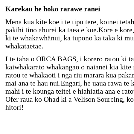
Karekau he hoko rarawe ranei
Mena kua kite koe i te tipu tere, koinei tet
pakihi tino ahurei ka taea e koe.Kore e kore
ki te whakawhänui, ka tupono ka taka ki mur
whakataetae.
I te taha o ORCA BAGS, i korero ratou ki ta
kaiwhakarato whakangao o naianei kia kite 
ratou te whakaoti i nga riu marara kua pakar
mai ana te hau nui.Engari, he uaua rawa te k
mahi i te kounga teitei e hiahiatia ana e rat
Ofer raua ko Ohad ki a Velison Sourcing, ko
hitori!